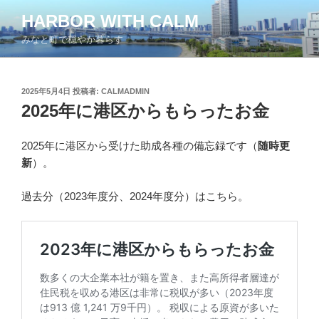
コ
HARBOR WITH CALM
ン
みなと町で穏やか暮らす
テ
ン
ツ
投
2025年5月4日
投稿者:
CALMADMIN
へ
稿
2025年に港区からもらったお金
ス
日:
キ
ッ
2025年に港区から受けた助成各種の備忘録です（
随時更
プ
新
）。
過去分（2023年度分、2024年度分）はこちら。