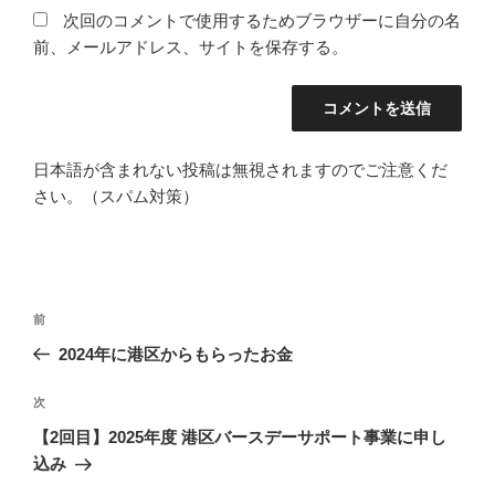
次回のコメントで使用するためブラウザーに自分の名
前、メールアドレス、サイトを保存する。
日本語が含まれない投稿は無視されますのでご注意くだ
さい。（スパム対策）
投
前
前
稿
の
2024年に港区からもらったお金
ナ
投
ビ
稿
次
次
ゲ
の
【2回目】2025年度 港区バースデーサポート事業に申し
投
ー
込み
稿
シ