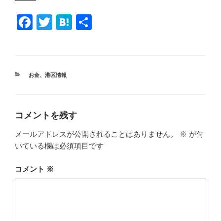
F
T
H
共
a
wi
at
有
c
tt
e
e
er
n
カ
お金
、
港区情報
b
a
テ
ゴ
o
リ
ー
o
コメントを残す
k
メールアドレスが公開されることはありません。
※
が付
いている欄は必須項目です
コメント
※