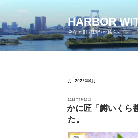
コ
ン
テ
HARBOR WI
ン
みなと町で穏やか暮らす
ツ
へ
ス
キ
ッ
プ
月:
2022年4月
投
2022年4月28日
稿
かに匠「鱒いくら醬
日:
た。