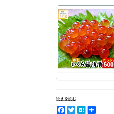
“か
続きを読む
に
F
T
H
共
匠