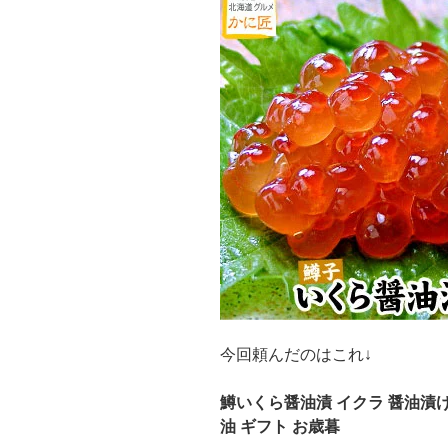
今回頼んだのはこれ↓
鱒いくら醤油漬 イクラ 醤油漬け 
油 ギフト お歳暮