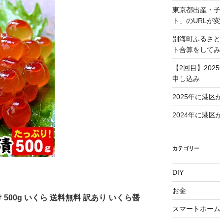
東京都出産・
ト」のURLが
別海町ふるさ
ト合算をして
【2回目】20
申し込み
2025年に港
2024年に港
カテゴリー
DIY
お金
500g いくら 送料無料 訳あり いくら醤
スマートホー