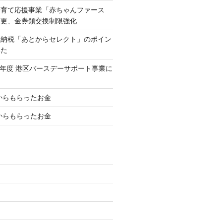
子育て応援事業「赤ちゃんファース
変更、金券類交換制限強化
と納税「あとからセレクト」のポイン
みた
25年度 港区バースデーサポート事業に
区からもらったお金
区からもらったお金
ム