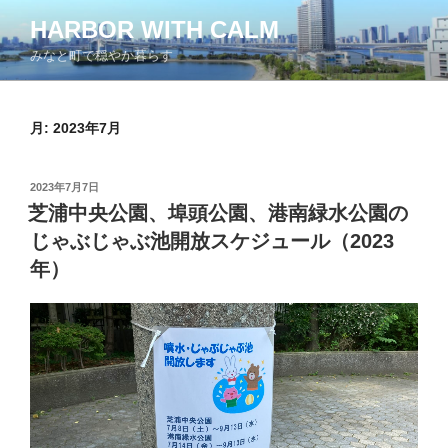
コ
HARBOR WITH CALM
ン
みなと町で穏やか暮らす
テ
ン
ツ
月:
2023年7月
へ
ス
キ
投
2023年7月7日
ッ
稿
芝浦中央公園、埠頭公園、港南緑水公園の
日:
プ
じゃぶじゃぶ池開放スケジュール（2023
年）