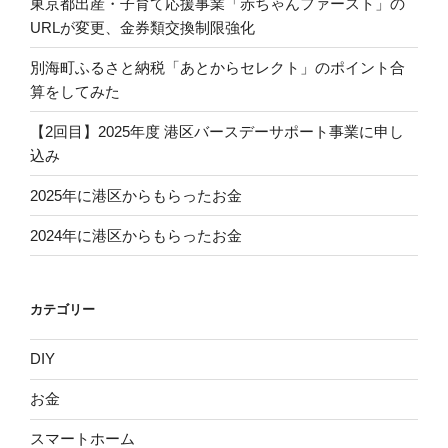
東京都出産・子育て応援事業「赤ちゃんファースト」の
緑
URLが変更、金券類交換制限強化
水
公
別海町ふるさと納税「あとからセレクト」のポイント合
園
算をしてみた
の
じ
【2回目】2025年度 港区バースデーサポート事業に申し
ゃ
込み
ぶ
2025年に港区からもらったお金
じ
ゃ
2024年に港区からもらったお金
ぶ
池
開
カテゴリー
放
ス
DIY
ケ
ジ
お金
ュ
ー
スマートホーム