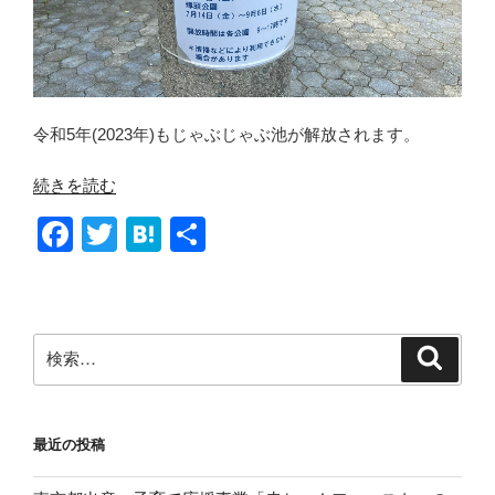
令和5年(2023年)もじゃぶじゃぶ池が解放されます。
“芝
続きを読む
浦
F
T
H
共
中
a
wi
at
有
央
公
c
tt
e
園、
e
er
n
埠
検
検
b
a
索
頭
索:
公
o
園、
o
最近の投稿
港
k
南